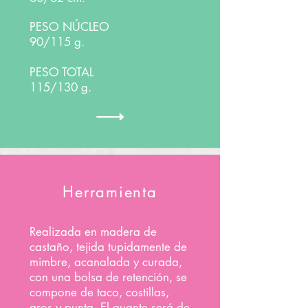
PESO NÚCLEO
90/115 g.
PESO TOTAL
115/130 g.
Herramienta
Realizada en madera de
castaño, tejida tupidamente de
mimbre, acanalada y curada,
con una bolsa de retención, se
compone de taco, costillas,
aros y punta. El guante será de