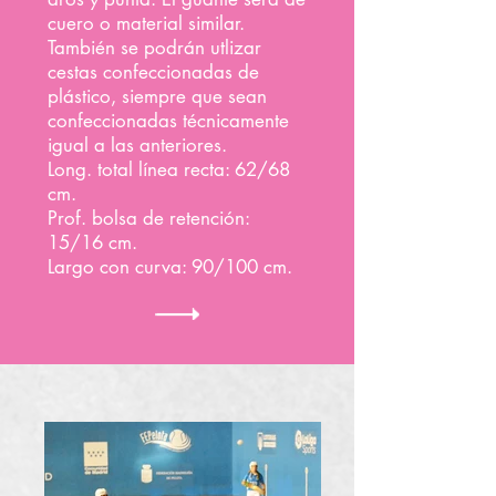
cuero o material similar.
También se podrán utlizar
cestas confeccionadas de
plástico, siempre que sean
confeccionadas técnicamente
igual a las anteriores.
Long. total línea recta: 62/68
cm.
Prof. bolsa de retención:
15/16 cm.
Largo con curva: 90/100 cm.