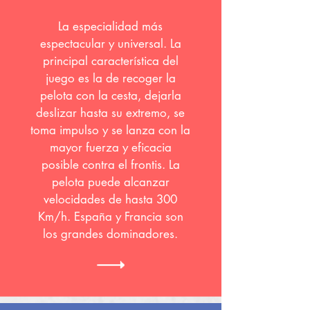
La especialidad más
espectacular y universal. La
principal característica del
juego es la de recoger la
pelota con la cesta, dejarla
deslizar hasta su extremo, se
toma impulso y se lanza con la
mayor fuerza y eficacia
posible contra el frontis. La
pelota puede alcanzar
velocidades de hasta 300
Km/h. España y Francia son
los grandes dominadores.