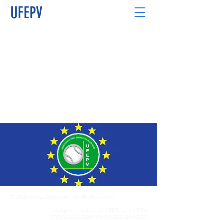
UFEPV
© 2020
www.ufepv.com
info@ufepv.com
Imágenes cedidas por FEPelota y FIPV
TODOS LOS DERECHOS RESERVADOS